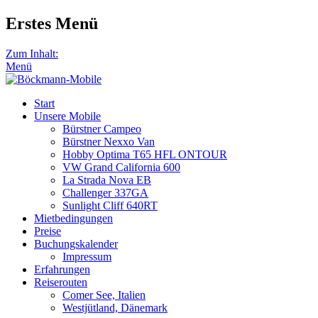
Erstes Menü
Zum Inhalt:
Menü
Start
Unsere Mobile
Bürstner Campeo
Bürstner Nexxo Van
Hobby Optima T65 HFL ONTOUR
VW Grand California 600
La Strada Nova EB
Challenger 337GA
Sunlight Cliff 640RT
Mietbedingungen
Preise
Buchungskalender
Impressum
Erfahrungen
Reiserouten
Comer See, Italien
Westjütland, Dänemark