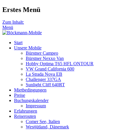
Erstes Menü
Zum Inhalt:
Menü
Start
Unsere Mobile
Bürstner Campeo
Bürstner Nexxo Van
Hobby Optima T65 HFL ONTOUR
VW Grand California 600
La Strada Nova EB
Challenger 337GA
Sunlight Cliff 640RT
Mietbedingungen
Preise
Buchungskalender
Impressum
Erfahrungen
Reiserouten
Comer See, Italien
Westjütland, Dänemark