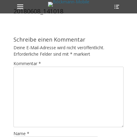
Erstes Menü
Heade
Zum
Toggle
Inhalt:
20180608_141018
Schreibe einen Kommentar
Deine E-Mail-Adresse wird nicht veröffentlicht.
Erforderliche Felder sind mit
*
markiert
Kommentar
*
Name
*