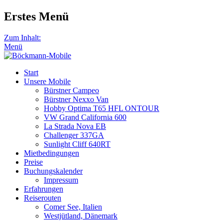
Erstes Menü
Zum Inhalt:
Menü
Start
Unsere Mobile
Bürstner Campeo
Bürstner Nexxo Van
Hobby Optima T65 HFL ONTOUR
VW Grand California 600
La Strada Nova EB
Challenger 337GA
Sunlight Cliff 640RT
Mietbedingungen
Preise
Buchungskalender
Impressum
Erfahrungen
Reiserouten
Comer See, Italien
Westjütland, Dänemark