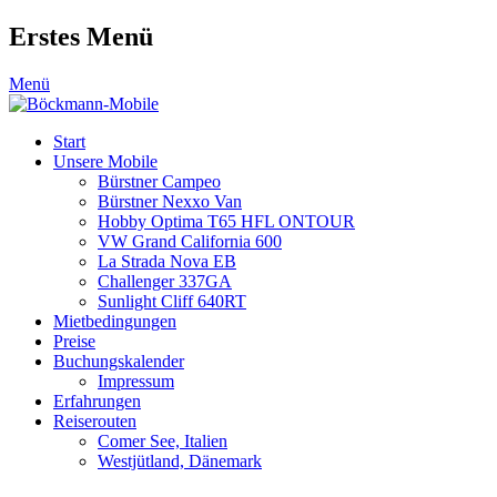
Erstes Menü
Zum
Menü
Inhalt:
Start
Unsere Mobile
Bürstner Campeo
Bürstner Nexxo Van
Hobby Optima T65 HFL ONTOUR
VW Grand California 600
La Strada Nova EB
Challenger 337GA
Sunlight Cliff 640RT
Mietbedingungen
Preise
Buchungskalender
Impressum
Erfahrungen
Reiserouten
Comer See, Italien
Westjütland, Dänemark